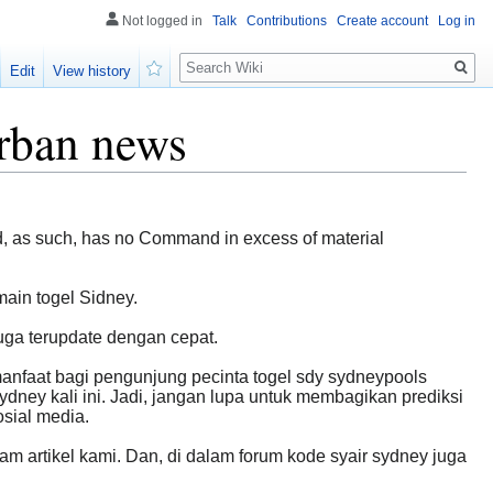
Not logged in
Talk
Contributions
Create account
Log in
Search
Edit
View history
Watch
Urban news
d, as such, has no Command in excess of material
ain togel Sidney.
juga terupdate dengan cepat.
manfaat bagi pengunjung pecinta togel sdy sydneypools
ney kali ini. Jadi, jangan lupa untuk membagikan prediksi
osial media.
m artikel kami. Dan, di dalam forum kode syair sydney juga