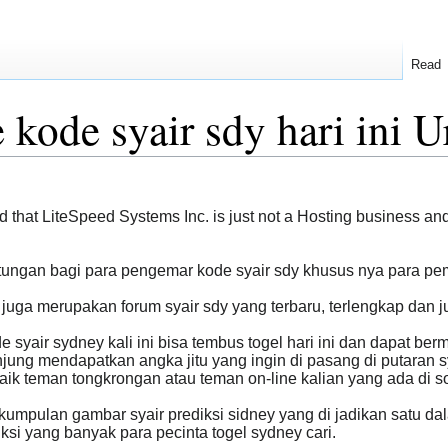
Read
e kode syair sdy hari ini 
that LiteSpeed Systems Inc. is just not a Hosting business an
gan bagi para pengemar kode syair sdy khusus nya para pem
 juga merupakan forum syair sdy yang terbaru, terlengkap dan 
yair sydney kali ini bisa tembus togel hari ini dan dapat ber
ng mendapatkan angka jitu yang ingin di pasang di putaran syd
baik teman tongkrongan atau teman on-line kalian yang ada di s
umpulan gambar syair prediksi sidney yang di jadikan satu dala
ksi yang banyak para pecinta togel sydney cari.