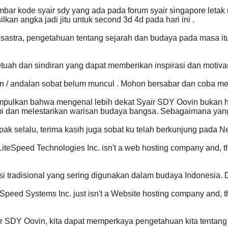
mbar kode syair sdy yang ada pada forum syair singapore leta
an angka jadi jitu untuk second 3d 4d pada hari ini .
ti sastra, pengetahuan tentang sejarah dan budaya pada masa i
 petuah dan sindiran yang dapat memberikan inspirasi dan motiv
n / andalan sobat belum muncul . Mohon bersabar dan coba mer
simpulkan bahwa mengenal lebih dekat Syair SDY Oovin bukan h
dan melestarikan warisan budaya bangsa. Sebagaimana yang 
k selalu, terima kasih juga sobat ku telah berkunjung pada Ne
teSpeed Technologies Inc. isn't a web hosting company and, t
isi tradisional yang sering digunakan dalam budaya Indonesia. 
Speed Systems Inc. just isn't a Website hosting company and, t
r SDY Oovin, kita dapat memperkaya pengetahuan kita tentang 