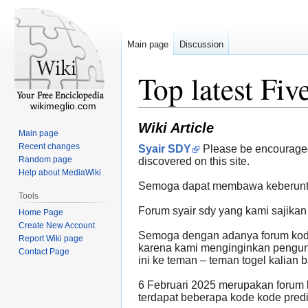
Main page
Discussion
Top latest Fiv
wikimeglio.com
Wiki Article
Main page
Recent changes
Syair SDY
Please be encouraged 
Random page
discovered on this site.
Help about MediaWiki
Semoga dapat membawa keberuntun
Tools
Forum syair sdy yang kami sajikan
Home Page
Create New Account
Semoga dengan adanya forum kode s
Report Wiki page
karena kami menginginkan pengunju
Contact Page
ini ke teman – teman togel kalian 
6 Februari 2025 merupakan forum k
terdapat beberapa kode kode predi